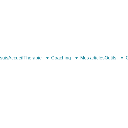
 suis
Accueil
Thérapie
Coaching
Mes articles
Outils
C
RELATIONSHIPS
RUPTURE