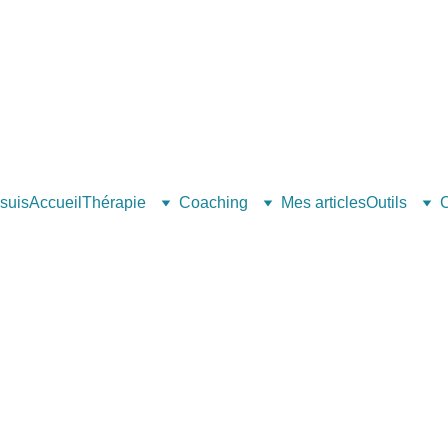
 suis
Accueil
Thérapie
Coaching
Mes articles
Outils
C