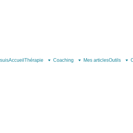
 suis
Accueil
Thérapie
Coaching
Mes articles
Outils
C