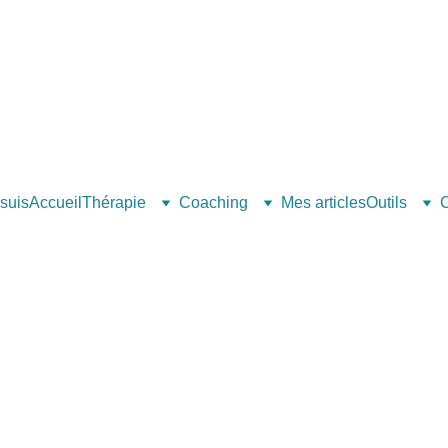
 suis
Accueil
Thérapie
Coaching
Mes articles
Outils
C