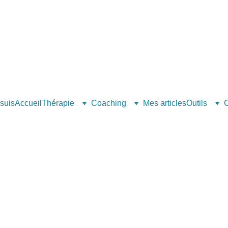
 suis
Accueil
Thérapie
Coaching
Mes articles
Outils
C